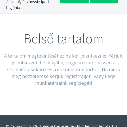
Üdítő, ásványvíz ipari
higiénia
Belső tartalom
A tartalom megtekintéséhez be kell jelentkeznie. Kérjük,
jelentkezzen be fiókjába, hogy hozzáférhessen a
szolgáltatásokhoz és a dokumentumtárhoz. Ha nincs
még hozzáférése kérjük regisztráljon, vagy kérje
munkatársaink segítségét!
© Copyright 2026 |
www.bioman.hu
Minden jog fenntartva |