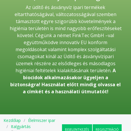
Az üdítő és ásványvíz ipari termékek
eltarthatóságával, változatosságával szemben
támasztott egyre szigorúbb követelmények a
higiénia területén is mind nagyobb erőfeszítéseket
követel. Cégünk a német FinkTec GmbH –val
együttműködve innovatív EU konform
megoldásokat valamint komplex szolgáltatási
csomagokat kínál az Üdítő és ásványvízipari
üzemek részére az elsődleges és másodlagos
higiéniai feltételek kialakításának területén.
A
biocidok alkalmazásakor ügyeljen a
biztonságra! Használat előtt mindig olvassa el
a címkét és a használati útmutatót!
Kezdőlap
Élelmiszer ipar
Italgyártás
BEJELENTKEZÉS
REGISZTRÁCIÓ