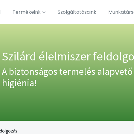
l
Termékeink
Szolgáltatásaink
Munkatárs
Szilárd élelmiszer feldolg
A biztonságos termelés alapvető
higiénia!
eldolgozás