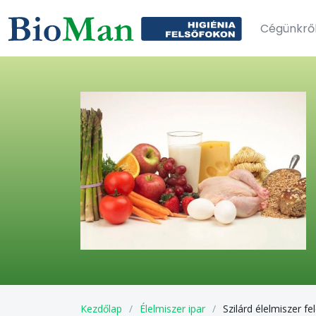
Cégünkrő
Kezdőlap
Élelmiszer ipar
Szilárd élelmiszer f