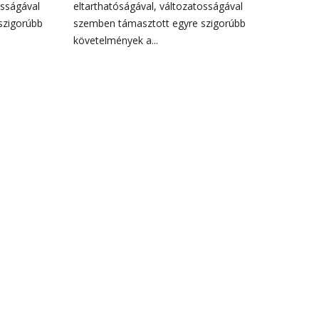
osságával
eltarthatóságával, változatosságával
szigorúbb
szemben támasztott egyre szigorúbb
követelmények a...