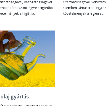
tarthatóságával, változatosságával
eltarthatóságával, változat
emben támasztott egyre szigorúbb
szemben támasztott egyre 
vetelmények a higiénia...
követelmények a higiénia...
tolaj gyártás