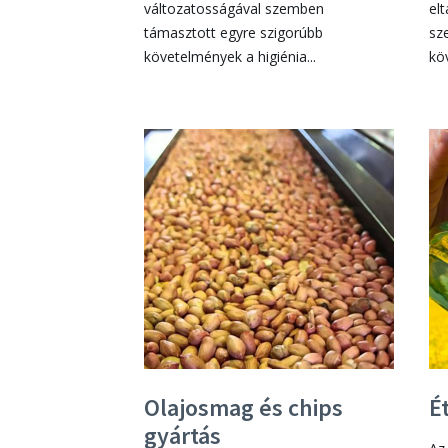
változatosságával szemben
el
támasztott egyre szigorúbb
sz
követelmények a higiénia...
kö
Olajosmag és chips
É
gyártás