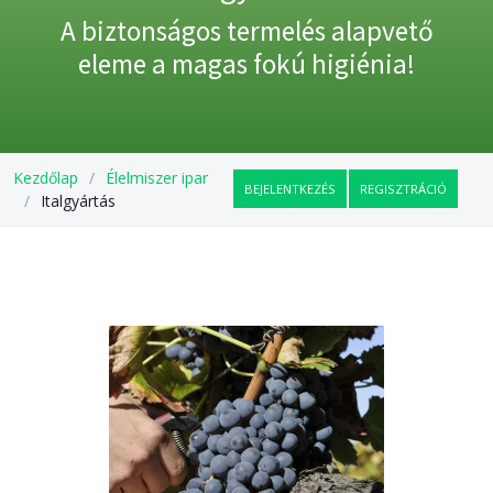
A biztonságos termelés alapvető
eleme a magas fokú higiénia!
Kezdőlap
Élelmiszer ipar
BEJELENTKEZÉS
REGISZTRÁCIÓ
Italgyártás